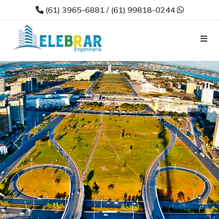
(61) 3965-6881 /
(61) 99818-0244
INÍCIO
SOBRE
NÓS
PORTFÓLIO
SOLUÇÕES
Previous
Nex
FALE
CONOSCO